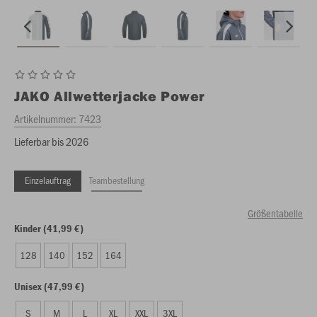
JAKO
Allwetterjacke Power
Artikelnummer:
7423
Lieferbar bis 2026
Einzelauftrag
Teambestellung
Größentabelle
Kinder (41,99 €)
128
140
152
164
Unisex (47,99 €)
S
M
L
XL
XXL
3XL