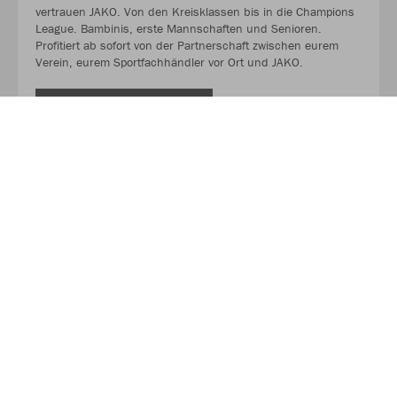
vertrauen JAKO. Von den Kreisklassen bis in die Champions
League. Bambinis, erste Mannschaften und Senioren.
Profitiert ab sofort von der Partnerschaft zwischen eurem
Verein, eurem Sportfachhändler vor Ort und JAKO.
MEHR LESEN
Über JAKO
Aus der Garage zum führenden Teamsport-Ausrüster. Die
Erfolgsgeschichte von JAKO beginnt 1989 und dauert bis