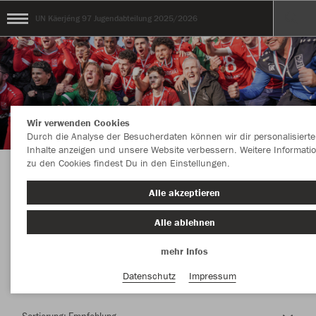
UN Käerjéng 97 Jugendabteilung 2025/2026
Wir verwenden Cookies
Durch die Analyse der Besucherdaten können wir dir personalisierte
Inhalte anzeigen und unsere Website verbessern. Weitere Informati
zu den Cookies findest Du in den Einstellungen.
Herzlich Willkommen im Teamshop UN
Alle akzeptieren
Käerjéng 97 Jugendabteilung 2025/2026
Alle ablehnen
mehr Infos
Nachhaltig
Farbe
Datenschutz
Impressum