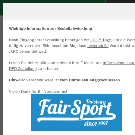
TV Voerde
ZURÜCK
TV Voerde
JAKO Trinkflasche JAKO
Wichtige Information zur Bestellabwicklung
Nach Eingang Ihrer Bestellung benötigen wir
10-15 Tage
, um die War
fertig zu veredeln. Bitte beachten Sie, dass
unveredelte
Ware direkt v
JAKO versendet wird.
Wir verwenden Cookies
Durch die Analyse der Besucherdaten können wir dir personalisierte
Lesen Sie daher bitte aufmerksam Ihre E-Mails, um
Informationen zur
Inhalte anzeigen und unsere Website verbessern. Weitere Informati
DPD-Zustellung
zu erhalten.
zu den Cookies findest Du in den Einstellungen.
Hinweis:
Veredelte Ware ist
vom Umtausch ausgeschlossen
.
Alle akzeptieren
Vielen Dank für Ihr Verständnis!
Alle ablehnen
mehr Infos
Datenschutz
Impressum