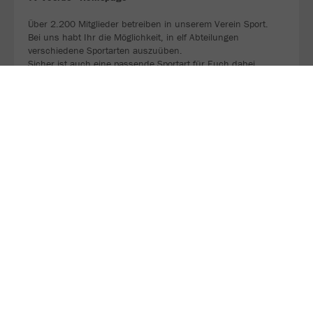
Über 2.200 Mitglieder betreiben in unserem Verein Sport.
Bei uns habt Ihr die Möglichkeit, in elf Abteilungen
verschiedene Sportarten auszuüben.
Sicher ist auch eine passende Sportart für Euch dabei.
JETZT FOLGEN
Sei ein Teil unseres WhatsApp-Kanals!
Bleib immer am Ball und verpasse keine Deals mehr. 👀