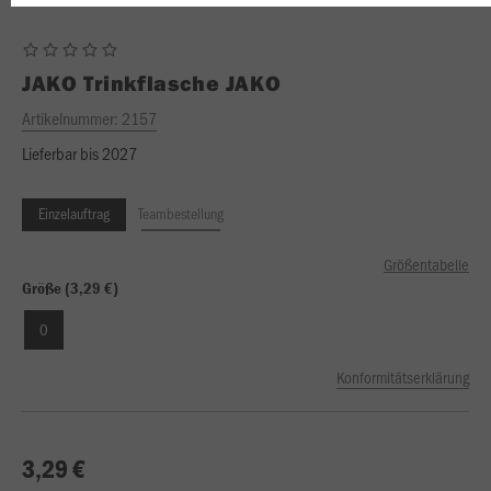
JAKO
Trinkflasche JAKO
Artikelnummer:
2157
Lieferbar bis 2027
Einzelauftrag
Teambestellung
Größentabelle
Größe (3,29 €)
0
Konformitätserklärung
3,29 €