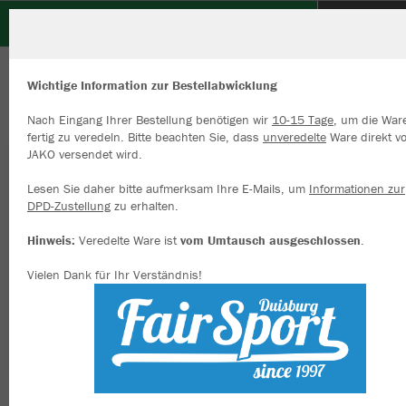
TV Voerde
ZURÜCK
TV Voerde
JAKO Trainingssocken Kurz
Wichtige Information zur Bestellabwicklung
Nach Eingang Ihrer Bestellung benötigen wir
10-15 Tage
, um die War
fertig zu veredeln. Bitte beachten Sie, dass
unveredelte
Ware direkt v
JAKO versendet wird.
Wir verwenden Cookies
Durch die Analyse der Besucherdaten können wir dir personalisierte
Lesen Sie daher bitte aufmerksam Ihre E-Mails, um
Informationen zur
Inhalte anzeigen und unsere Website verbessern. Weitere Informati
DPD-Zustellung
zu erhalten.
zu den Cookies findest Du in den Einstellungen.
Hinweis:
Veredelte Ware ist
vom Umtausch ausgeschlossen
.
Alle akzeptieren
Vielen Dank für Ihr Verständnis!
Alle ablehnen
mehr Infos
Datenschutz
Impressum