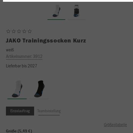
JAKO
Trainingssocken Kurz
weiß
Artikelnummer:
3912
Lieferbar bis 2027
Einzelauftrag
Teambestellung
Größentabelle
Größe (5,49 €)