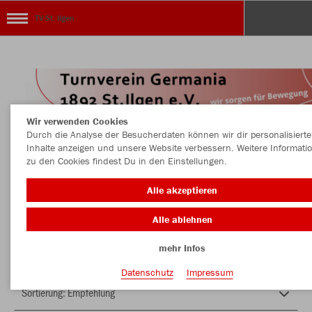
TV St. Ilgen
Wir verwenden Cookies
Durch die Analyse der Besucherdaten können wir dir personalisierte
Inhalte anzeigen und unsere Website verbessern. Weitere Informati
zu den Cookies findest Du in den Einstellungen.
Herzlich Willkommen im Teamshop TV St. Ilgen
Alle akzeptieren
Alle ablehnen
Nachhaltig
Farbe
mehr Infos
Datenschutz
Impressum