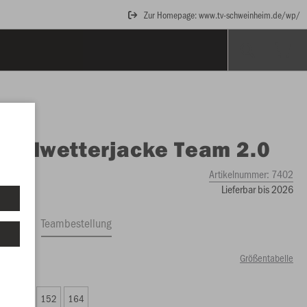
Zur Homepage: www.tv-schweinheim.de/wp/
O
Allwetterjacke Team 2.0
Artikelnummer:
7402
Lieferbar bis 2026
ftrag
Teambestellung
Größentabelle
20 €)
8
140
152
164