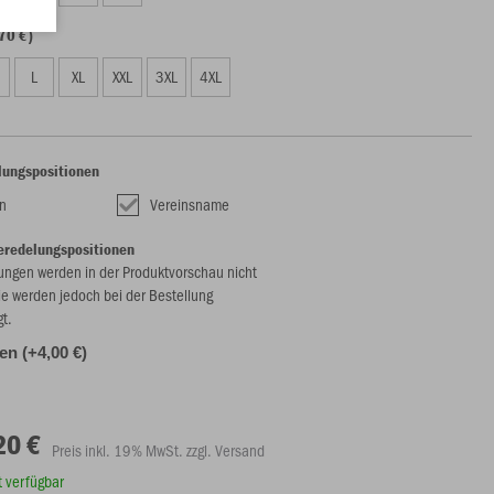
70 €)
L
XL
XXL
3XL
4XL
lungspositionen
n
Vereinsname
eredelungspositionen
ungen werden in der Produktvorschau nicht
ie werden jedoch bei der Bestellung
gt.
len (+4,00 €)
20 €
Preis inkl. 19% MwSt. zzgl. Versand
rt verfügbar