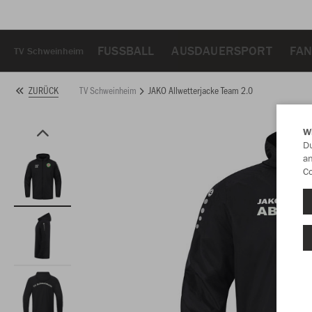
FUSSBALL
AUSDAUERSPORT
FAN
TV Schweinheim
TV Schweinheim
JAKO Allwetterjacke Team 2.0
ZURÜCK
W
Du
an
Co