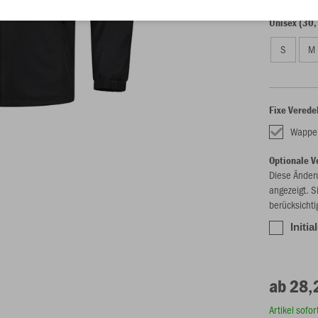
Unisex (30,
S
M
Fixe Verede
Wappe
Optionale V
Diese Änder
angezeigt. S
berücksichti
Initia
ab 28,
Artikel sofo