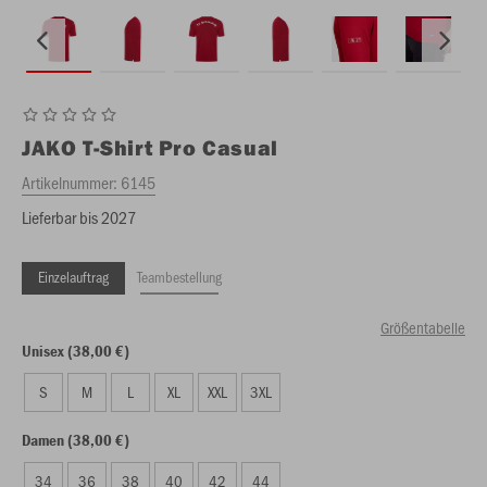
JAKO
T-Shirt Pro Casual
Artikelnummer:
6145
Lieferbar bis 2027
Einzelauftrag
Teambestellung
Größentabelle
Unisex (38,00 €)
S
M
L
XL
XXL
3XL
Damen (38,00 €)
34
36
38
40
42
44