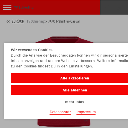
TV Schierling
ZURÜCK
TV Schierling
JAKO T-Shirt Pro Casual
Wir verwenden Cookies
Durch die Analyse der Besucherdaten können wir dir personalisierte
Inhalte anzeigen und unsere Website verbessern. Weitere Informati
zu den Cookies findest Du in den Einstellungen.
Alle akzeptieren
Alle ablehnen
mehr Infos
Datenschutz
Impressum