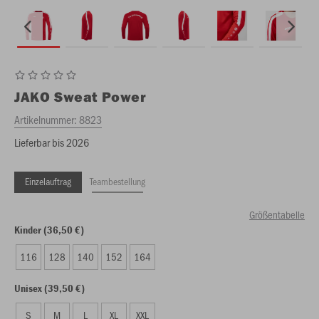
JAKO
Sweat Power
Artikelnummer:
8823
Lieferbar bis 2026
Einzelauftrag
Teambestellung
Größentabelle
Kinder (36,50 €)
116
128
140
152
164
Unisex (39,50 €)
S
M
L
XL
XXL