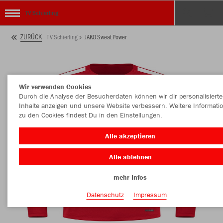
TV Schierling
ZURÜCK
TV Schierling
JAKO Sweat Power
Wir verwenden Cookies
Durch die Analyse der Besucherdaten können wir dir personalisierte
Inhalte anzeigen und unsere Website verbessern. Weitere Informati
zu den Cookies findest Du in den Einstellungen.
Alle akzeptieren
Alle ablehnen
mehr Infos
Datenschutz
Impressum