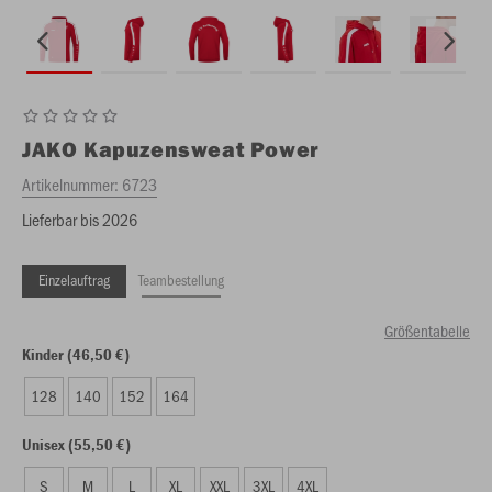
JAKO
Kapuzensweat Power
Artikelnummer:
6723
Lieferbar bis 2026
Einzelauftrag
Teambestellung
Größentabelle
Kinder (46,50 €)
128
140
152
164
Unisex (55,50 €)
S
M
L
XL
XXL
3XL
4XL