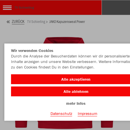
TV Schierling
ZURÜCK
TV Schierling
JAKO Kapuzensweat Power
Wir verwenden Cookies
Durch die Analyse der Besucherdaten können wir dir personalisierte
Inhalte anzeigen und unsere Website verbessern. Weitere Informati
zu den Cookies findest Du in den Einstellungen.
Alle akzeptieren
Alle ablehnen
mehr Infos
Datenschutz
Impressum