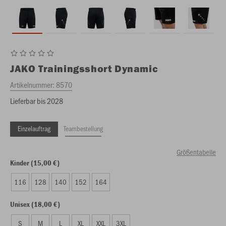
JAKO
Trainingsshort Dynamic
Artikelnummer:
8570
Lieferbar bis 2028
Einzelauftrag
Teambestellung
Größentabelle
Kinder (15,00 €)
116
128
140
152
164
Unisex (18,00 €)
S
M
L
XL
XXL
3XL