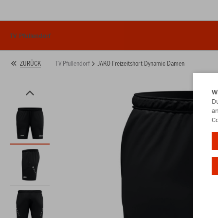
TV Pfullendorf
TV Pfullendorf
JAKO Freizeitshort Dynamic Damen
ZURÜCK
W
Du
an
Co