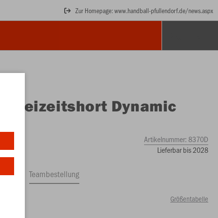
Zur Homepage: www.handball-pfullendorf.de/news.aspx
O
Freizeitshort Dynamic
en
Artikelnummer:
8370D
Lieferbar bis 2028
ftrag
Teambestellung
Größentabelle
00 €)