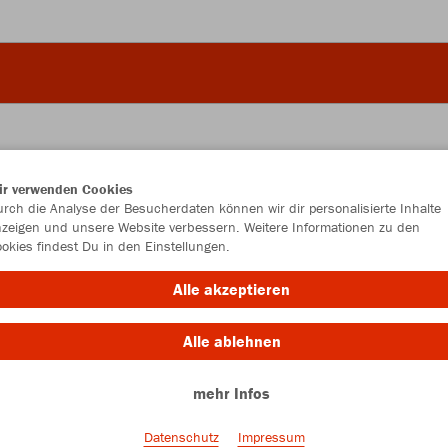
ir verwenden Cookies
JAK
rch die Analyse der Besucherdaten können wir dir personalisierte Inhalte
zeigen und unsere Website verbessern. Weitere Informationen zu den
Dam
okies findest Du in den Einstellungen.
Alle akzeptieren
Alle ablehnen
Einzelau
mehr Infos
Damen (24,
Datenschutz
Impressum