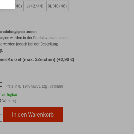
M (38/40)
L (42/44)
XL (46/48)
eredelungspositionen
ungen werden in der Produktvorschau nicht
ie werden jedoch bei der Bestellung
gt.
r/Kürzel (max. 3Zeichen) (+2,90 €)
€
Preis inkl. 19% MwSt. zzgl. Versand
rt verfügbar
14 Werktage
In den Warenkorb