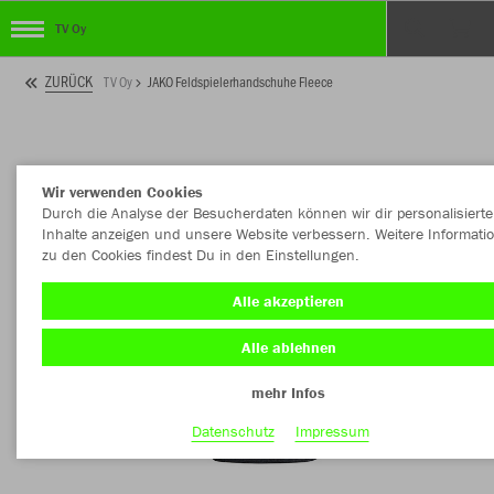
TV Oy
ZURÜCK
TV Oy
JAKO Feldspielerhandschuhe Fleece
Wir verwenden Cookies
Durch die Analyse der Besucherdaten können wir dir personalisierte
Inhalte anzeigen und unsere Website verbessern. Weitere Informati
zu den Cookies findest Du in den Einstellungen.
Alle akzeptieren
Alle ablehnen
mehr Infos
Datenschutz
Impressum