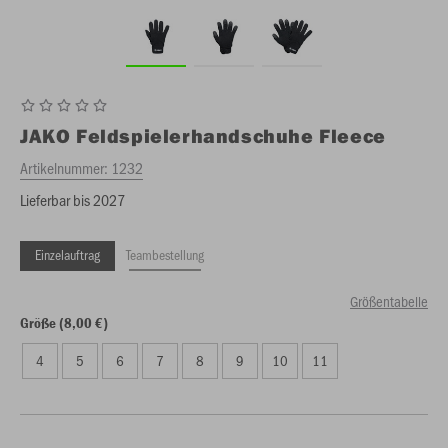
JAKO
Feldspielerhandschuhe Fleece
Artikelnummer:
1232
Lieferbar bis 2027
Einzelauftrag
Teambestellung
Größentabelle
Größe (8,00 €)
4
5
6
7
8
9
10
11