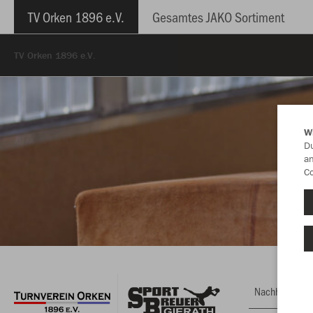
TV Orken 1896 e.V.
Gesamtes JAKO Sortiment
TV Orken 1896 e.V.
W
Du
an
Co
Nachhaltig