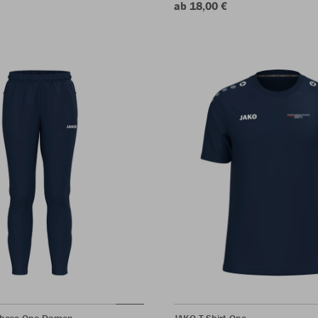
ab 18,00 €
shose One Damen
JAKO T-Shirt One