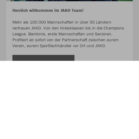
Herzlich willkommen im JAKO Team!
Mehr als 100.000 Mannschaften in über 50 Ländern
vertrauen JAKO. Von den Kreisklassen bis in die Champions
League. Bambinis, erste Mannschaften und Senioren.
Profitiert ab sofort von der Partnerschaft zwischen eurem
Verein, eurem Sportfachhändler vor Ort und JAKO.
MEHR LESEN