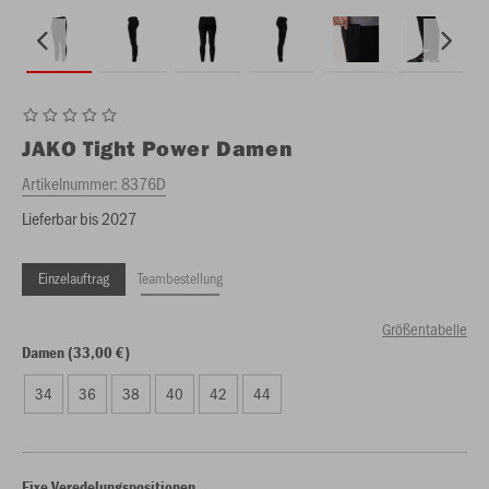
JAKO
Tight Power Damen
Artikelnummer:
8376D
Lieferbar bis 2027
Einzelauftrag
Teambestellung
Größentabelle
Damen (33,00 €)
34
36
38
40
42
44
Fixe Veredelungspositionen