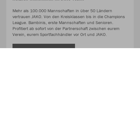
Mehr als 100.000 Mannschaften in über 50 Ländern
vertrauen JAKO. Von den Kreisklassen bis in die Champions
League. Bambinis, erste Mannschaften und Senioren.
Profitiert ab sofort von der Partnerschaft zwischen eurem
Verein, eurem Sportfachhändler vor Ort und JAKO.
MEHR LESEN
Über JAKO