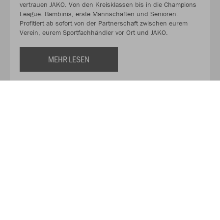
vertrauen JAKO. Von den Kreisklassen bis in die Champions
League. Bambinis, erste Mannschaften und Senioren.
Profitiert ab sofort von der Partnerschaft zwischen eurem
Verein, eurem Sportfachhändler vor Ort und JAKO.
MEHR LESEN
Über JAKO
Aus der Garage zum führenden Teamsport-Ausrüster. Die
Erfolgsgeschichte von JAKO beginnt 1989 und dauert bis