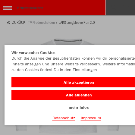
TV Niederschelden
ZURÜCK
TV Niederschelden
JAKO Longsleeve Run 2.0
Wir verwenden Cookies
Durch die Analyse der Besucherdaten können wir dir personalisierte
Inhalte anzeigen und unsere Website verbessern. Weitere Informati
zu den Cookies findest Du in den Einstellungen.
Alle akzeptieren
Alle ablehnen
mehr Infos
Datenschutz
Impressum