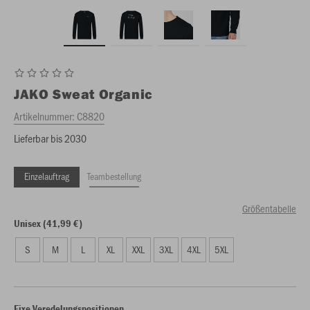
JAKO
Sweat Organic
Artikelnummer:
C8820
Lieferbar bis 2030
Einzelauftrag
Teambestellung
Größentabelle
Unisex (41,99 €)
S
M
L
XL
XXL
3XL
4XL
5XL
Fixe Veredelungspositionen