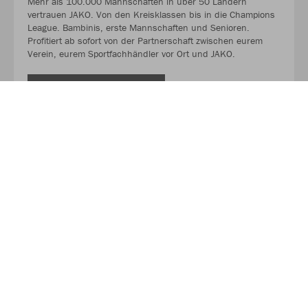
Mehr als 100.000 Mannschaften in über 50 Ländern
vertrauen JAKO. Von den Kreisklassen bis in die Champions
League. Bambinis, erste Mannschaften und Senioren.
Profitiert ab sofort von der Partnerschaft zwischen eurem
Verein, eurem Sportfachhändler vor Ort und JAKO.
MEHR LESEN
Über JAKO
Aus der Garage zum führenden Teamsport-Ausrüster. Die
Erfolgsgeschichte von JAKO beginnt 1989 und dauert bis