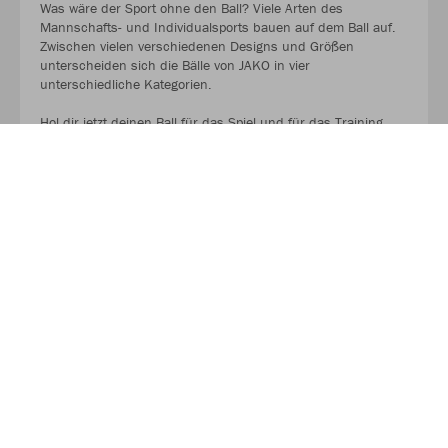
Was wäre der Sport ohne den Ball? Viele Arten des
Mannschafts- und Individualsports bauen auf dem Ball auf.
Zwischen vielen verschiedenen Designs und Größen
unterscheiden sich die Bälle von JAKO in vier
unterschiedliche Kategorien.
Hol dir jetzt deinen Ball für das Spiel und für das Training.
AUF GEHT ES ZU DEN BALLPAKETEN!
Kaufe Deinen Geschenkgutschein zum Verschenken!