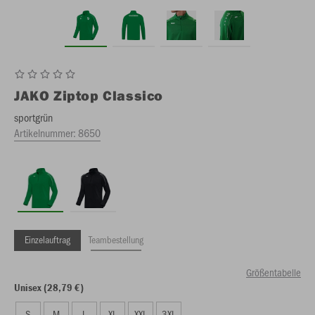
JAKO
Ziptop Classico
sportgrün
Artikelnummer:
8650
Einzelauftrag
Teambestellung
Größentabelle
Unisex (28,79 €)
S
M
L
XL
XXL
3XL