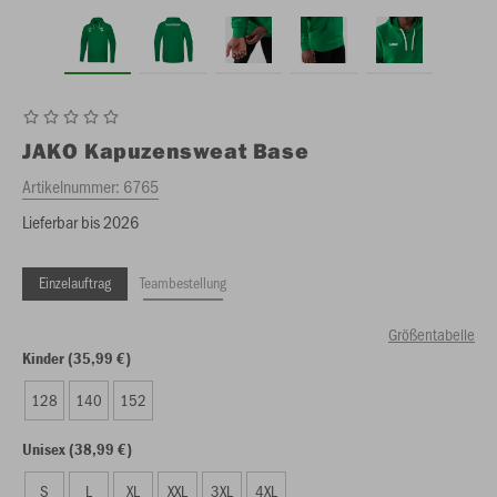
JAKO
Kapuzensweat Base
Artikelnummer:
6765
Lieferbar bis 2026
Einzelauftrag
Teambestellung
Größentabelle
Kinder (35,99 €)
128
140
152
Unisex (38,99 €)
S
L
XL
XXL
3XL
4XL