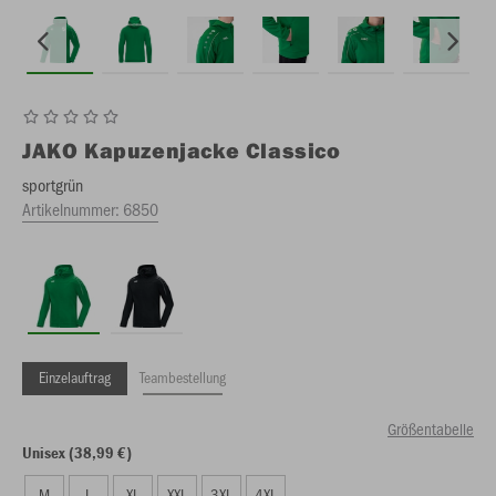
JAKO
Kapuzenjacke Classico
sportgrün
Artikelnummer:
6850
Einzelauftrag
Teambestellung
Größentabelle
Unisex (38,99 €)
M
L
XL
XXL
3XL
4XL