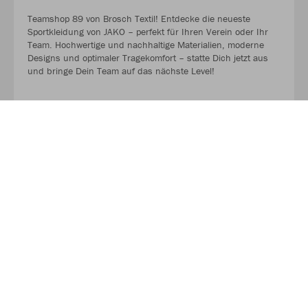
Teamshop 89 von Brosch Textil! Entdecke die neueste
Sportkleidung von JAKO – perfekt für Ihren Verein oder Ihr
Team. Hochwertige und nachhaltige Materialien, moderne
Designs und optimaler Tragekomfort – statte Dich jetzt aus
und bringe Dein Team auf das nächste Level!
MEHR LESEN
Unser Partner für Textilien!