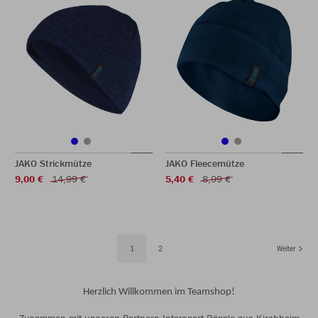
JAKO Strickmütze
JAKO Fleecemütze
9,00 €
14,99 €
5,40 €
8,99 €
1
2
Weiter
Herzlich Willkommen im Teamshop!