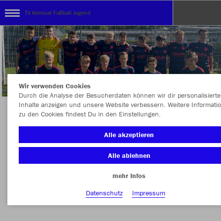
TV Kemnat Fußball Jugend
Wir verwenden Cookies
Durch die Analyse der Besucherdaten können wir dir personalisierte
Inhalte anzeigen und unsere Website verbessern. Weitere Informati
zu den Cookies findest Du in den Einstellungen.
Herzlich Willkommen im Shop der
Alle akzeptieren
Fußballjugend des TV Kemnat
Alle ablehnen
mehr Infos
Nachhaltig
Farbe
Datenschutz
Impressum