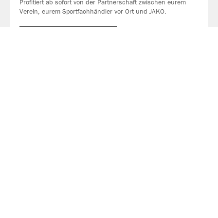
Profitiert ab sofort von der Partnerschaft zwischen eurem
Verein, eurem Sportfachhändler vor Ort und JAKO.
MEHR LESEN
Über JAKO
Aus der Garage zum führenden Teamsport-Ausrüster. Die
Erfolgsgeschichte von JAKO beginnt 1989 und dauert bis
heute an. Seit der Gründung ist es das Ziel von JAKO, der
optimale Partner für alle Teams zu sein. In Deutschland,