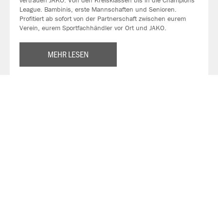
vertrauen JAKO. Von den Kreisklassen bis in die Champions
League. Bambinis, erste Mannschaften und Senioren.
Profitiert ab sofort von der Partnerschaft zwischen eurem
Verein, eurem Sportfachhändler vor Ort und JAKO.
MEHR LESEN
Über JAKO
Aus der Garage zum führenden Teamsport-Ausrüster. Die
Erfolgsgeschichte von JAKO beginnt 1989 und dauert bis
heute an. Seit der Gründung ist es das Ziel von JAKO, der