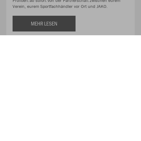
Profitiert ab sofort von der Partnerschaft zwischen eurem
Verein, eurem Sportfachhändler vor Ort und JAKO.
MEHR LESEN
Über JAKO
Aus der Garage zum führenden Teamsport-Ausrüster. Die
Erfolgsgeschichte von JAKO beginnt 1989 und dauert bis
heute an. Seit der Gründung ist es das Ziel von JAKO, der
optimale Partner für alle Teams zu sein. In Deutschland,
weltweit und von der Kreisklasse bis in die Champions