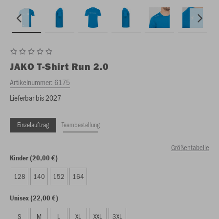
JAKO
T-Shirt Run 2.0
Artikelnummer:
6175
Lieferbar bis 2027
Einzelauftrag
Teambestellung
Größentabelle
Kinder (20,00 €)
128
140
152
164
Unisex (22,00 €)
S
M
L
XL
XXL
3XL