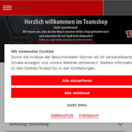
TV Eybach
Wir verwenden Cookies
Durch die Analyse der Besucherdaten können wir dir personalisierte
Inhalte anzeigen und unsere Website verbessern. Weitere Informati
zu den Cookies findest Du in den Einstellungen.
Herzlich Willkommen im Teamshop TV Eybach
Alle akzeptieren
Alle ablehnen
Nachhaltig
Farbe
mehr Infos
Datenschutz
Impressum