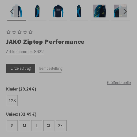
JAKO
Ziptop Performance
Artikelnummer:
8622
Einzelauftrag
Teambestellung
Größentabelle
Kinder (29,24 €)
128
Unisex (32,49 €)
S
M
L
XL
3XL