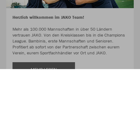
Herzlich willkommen im JAKO Team!
Mehr als 100.000 Mannschaften in über 50 Ländern
vertrauen JAKO. Von den Kreisklassen bis in die Champions
League. Bambinis, erste Mannschaften und Senioren.
Profitiert ab sofort von der Partnerschaft zwischen eurem
Verein, eurem Sportfachhändler vor Ort und JAKO.
MEHR LESEN