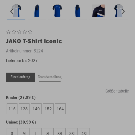
JAKO
T-Shirt Iconic
Artikelnummer:
6124
Lieferbar bis 2027
Einzelauftrag
Teambestellung
Größentabelle
Kinder (27,99 €)
116
128
140
152
164
Unisex (30,99 €)
S
M
L
XL
XXL
3XL
4XL