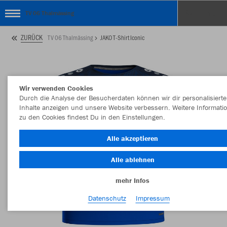
TV 06 Thalmässing
ZURÜCK
TV 06 Thalmässing
JAKO T-Shirt Iconic
Wir verwenden Cookies
Durch die Analyse der Besucherdaten können wir dir personalisierte
Inhalte anzeigen und unsere Website verbessern. Weitere Informati
zu den Cookies findest Du in den Einstellungen.
Alle akzeptieren
Alle ablehnen
mehr Infos
Datenschutz
Impressum