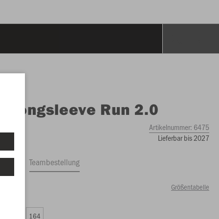
O
Longsleeve Run 2.0
Artikelnummer:
6475
Lieferbar bis 2027
ftrag
Teambestellung
Größentabelle
00 €)
0
152
164