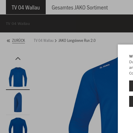
TV 04 Wallau
Gesamtes JAKO Sortiment
TV 04 Wallau
TV 04 Wallau
JAKO Longsleeve Run 2.0
ZURÜCK
W
Du
an
Co