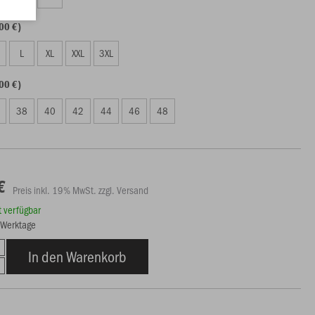
00 €)
L
XL
XXL
3XL
00 €)
38
40
42
44
46
48
€
Preis inkl. 19% MwSt. zzgl. Versand
rt verfügbar
3 Werktage
In den Warenkorb