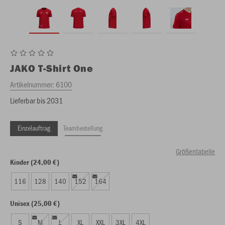
JAKO
T-Shirt One
Artikelnummer:
6100
Lieferbar bis 2031
Einzelauftrag
Teambestellung
Größentabelle
Kinder (24,00 €)
116
128
140
152
164
Unisex (25,00 €)
S
M
L
XL
XXL
3XL
4XL