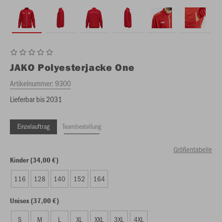
JAKO
Polyesterjacke One
Artikelnummer:
9300
Lieferbar bis 2031
Einzelauftrag
Teambestellung
Größentabelle
Kinder (34,00 €)
116
128
140
152
164
Unisex (37,00 €)
S
M
L
XL
XXL
3XL
4XL