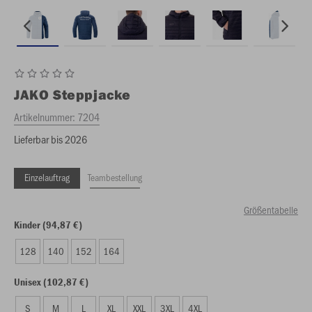
JAKO
Steppjacke
Artikelnummer:
7204
Lieferbar bis 2026
Einzelauftrag
Teambestellung
Größentabelle
Kinder (94,87 €)
128
140
152
164
Unisex (102,87 €)
S
M
L
XL
XXL
3XL
4XL