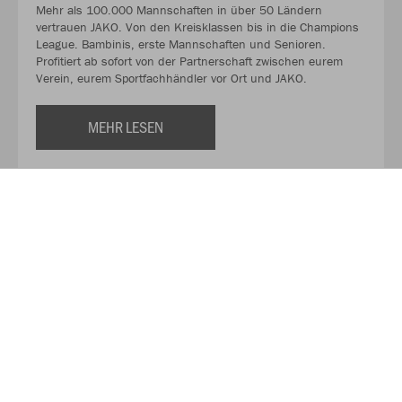
Mehr als 100.000 Mannschaften in über 50 Ländern
vertrauen JAKO. Von den Kreisklassen bis in die Champions
League. Bambinis, erste Mannschaften und Senioren.
Profitiert ab sofort von der Partnerschaft zwischen eurem
Verein, eurem Sportfachhändler vor Ort und JAKO.
MEHR LESEN
Über JAKO
Aus der Garage zum führenden Teamsport-Ausrüster. Die