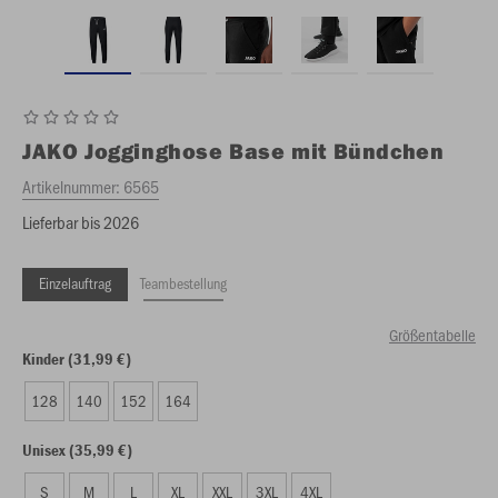
JAKO
Jogginghose Base mit Bündchen
Artikelnummer:
6565
Lieferbar bis 2026
Einzelauftrag
Teambestellung
Größentabelle
Kinder (31,99 €)
128
140
152
164
Unisex (35,99 €)
S
M
L
XL
XXL
3XL
4XL