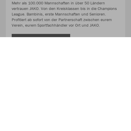
Mehr als 100.000 Mannschaften in über 50 Ländern
vertrauen JAKO. Von den Kreisklassen bis in die Champions
League. Bambinis, erste Mannschaften und Senioren.
Profitiert ab sofort von der Partnerschaft zwischen eurem
Verein, eurem Sportfachhändler vor Ort und JAKO.
MEHR LESEN
Über JAKO
Aus der Garage zum führenden Teamsport-Ausrüster. Die