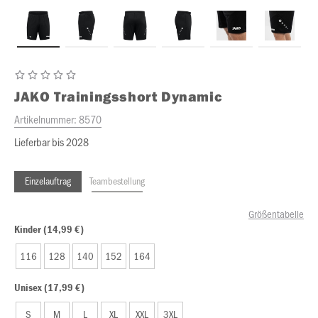
JAKO
Trainingsshort Dynamic
Artikelnummer:
8570
Lieferbar bis 2028
Einzelauftrag
Teambestellung
Größentabelle
Kinder (14,99 €)
116
128
140
152
164
Unisex (17,99 €)
S
M
L
XL
XXL
3XL