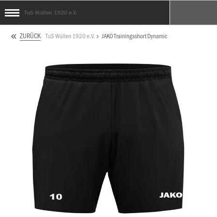
TuS Wüllen 1920 e.V.
ZURÜCK
TuS Wüllen 1920 e.V.
JAKO Trainingsshort Dynamic