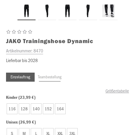
JAKO
Trainingshose Dynamic
Artikelnummer:
8470
Lieferbar bis 2028
Einzelauftrag
Teambestellung
Größentabelle
Kinder (23,99 €)
116
128
140
152
164
Unisex (26,99 €)
S
M
L
XL
XXL
3XL