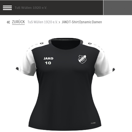
TuS Wüllen 1920 e.V.
ZURÜCK
TuS Wüllen 1920 e.V.
JAKO T-Shirt Dynamic Damen