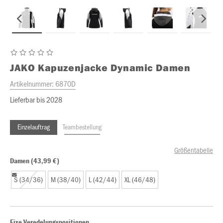
JAKO
Kapuzenjacke Dynamic Damen
Artikelnummer:
6870D
Lieferbar bis 2028
Einzelauftrag
Teambestellung
Größentabelle
Damen (43,99 €)
S (34/36)
M (38/40)
L (42/44)
XL (46/48)
Fixe Veredelungspositionen