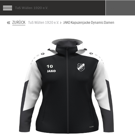
TuS Wüllen 1920 e.V.
ZURÜCK
TuS Wüllen 1920 e.V.
JAKO Kapuzenjacke Dynamic Damen