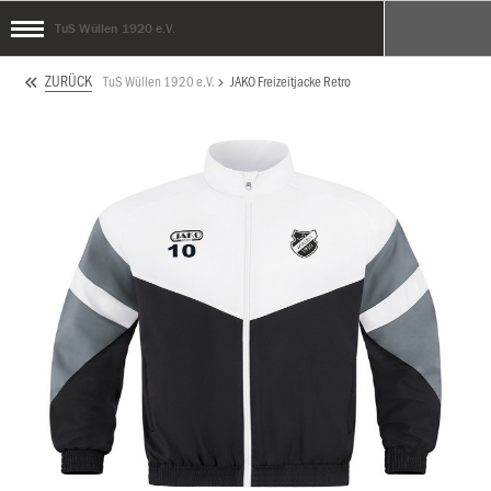
TuS Wüllen 1920 e.V.
ZURÜCK
TuS Wüllen 1920 e.V.
JAKO Freizeitjacke Retro