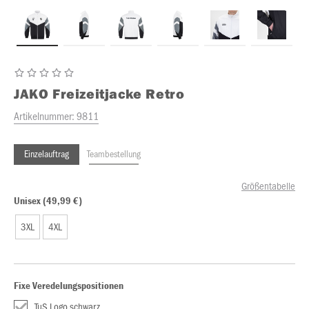
JAKO
Freizeitjacke Retro
Artikelnummer:
9811
Einzelauftrag
Teambestellung
Größentabelle
Unisex (49,99 €)
3XL
4XL
Fixe Veredelungspositionen
TuS Logo schwarz