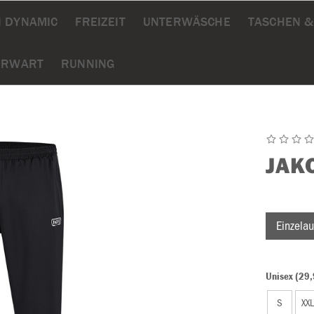
 DYNAMIC
FREIZEIT
UNTERWÄSCHE
TASCHEN 
ORWART
RUNNING
JAK
Einzelau
Unisex (29,
S
XX