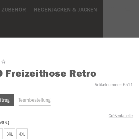
& ZUBEHÖR
REGENJACKEN & JACKEN
O
Freizeithose Retro
Artikelnummer:
6511
ftrag
Teambestellung
Größentabelle
99 €)
L
3XL
4XL