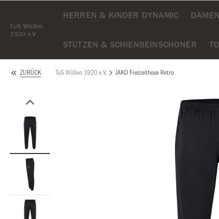
HERREN & KINDER DYNAMIC
DAMEN
TuS Wüllen
1920 e.V.
STUTZEN & SCHIENBEINSCHONER
T
TuS Wüllen 1920 e.V.
JAKO Freizeithose Retro
ZURÜCK