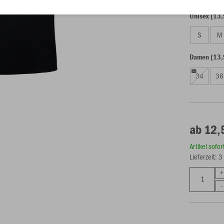
Unisex (13,
S
M
Damen (13,
34
36
ab 12,
Artikel sofo
Lieferzeit: 