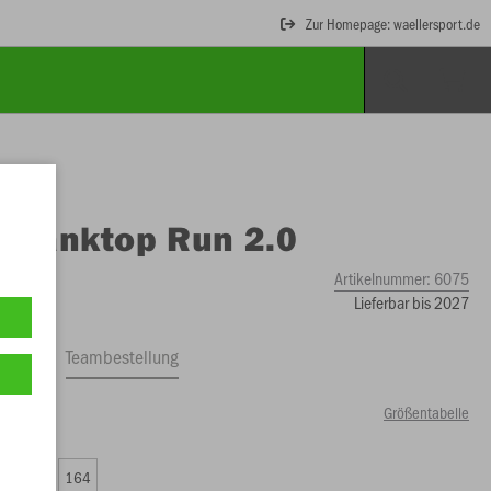
Zur Homepage: waellersport.de
O
Tanktop Run 2.0
Artikelnummer:
6075
Lieferbar bis 2027
ftrag
Teambestellung
Größentabelle
59 €)
0
152
164