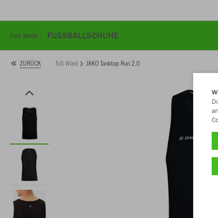
FUSSBALLSCHUHE
TuS Wied
TuS Wied
JAKO Tanktop Run 2.0
ZURÜCK
W
Du
an
Co