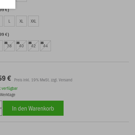
99 €)
L
XL
XXL
99 €)
38
40
42
44
59 €
Preis inkl. 19% MwSt. zzgl. Versand
rt verfügbar
3 Werktage
In den Warenkorb