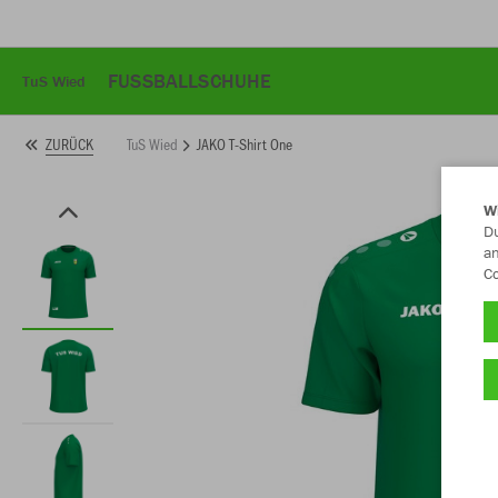
FUSSBALLSCHUHE
TuS Wied
TuS Wied
JAKO T-Shirt One
ZURÜCK
W
Du
an
Co