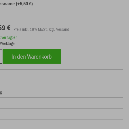
nsname (+5,50 €)
59 €
Preis inkl. 19% MwSt. zzgl. Versand
rt verfügbar
8 Werktage
In den Warenkorb
ng