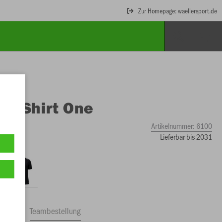
Zur Homepage: waellersport.de
O
T-Shirt One
Artikelnummer:
6100
Lieferbar bis 2031
ftrag
Teambestellung