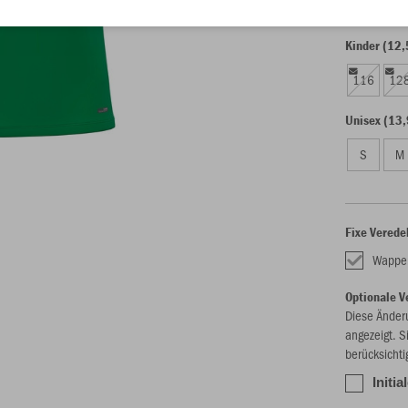
Kinder (12,
116
12
Unisex (13,
S
M
Fixe Verede
Wappe
Optionale V
Diese Änder
angezeigt. S
berücksichti
Initia