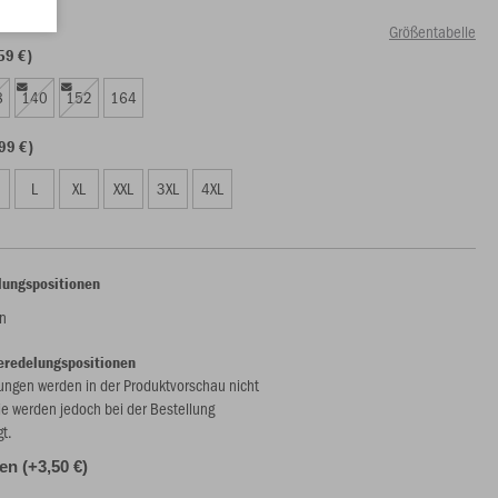
Größentabelle
59 €)
8
140
152
164
99 €)
L
XL
XXL
3XL
4XL
lungspositionen
n
eredelungspositionen
ungen werden in der Produktvorschau nicht
ie werden jedoch bei der Bestellung
gt.
len (+3,50 €)