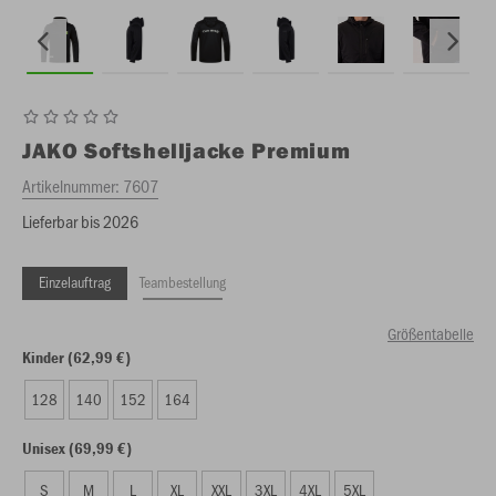
JAKO
Softshelljacke Premium
Artikelnummer:
7607
Lieferbar bis 2026
Einzelauftrag
Teambestellung
Größentabelle
Kinder (62,99 €)
128
140
152
164
Unisex (69,99 €)
S
M
L
XL
XXL
3XL
4XL
5XL