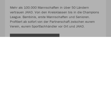
Mehr als 100.000 Mannschaften in über 50 Ländern
vertrauen JAKO. Von den Kreisklassen bis in die Champions
League. Bambinis, erste Mannschaften und Senioren.
Profitiert ab sofort von der Partnerschaft zwischen eurem
Verein, eurem Sportfachhändler vor Ort und JAKO.
MEHR LESEN
Über JAKO