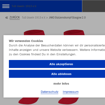
TuS Usseln 1913 e.V.
ZURÜCK
TuS Usseln 1913 e.V.
JAKO Stutzenstrumpf Glasgow 2.0
Wir verwenden Cookies
Durch die Analyse der Besucherdaten können wir dir personalisierte
Inhalte anzeigen und unsere Website verbessern. Weitere Informati
zu den Cookies findest Du in den Einstellungen.
Alle akzeptieren
Alle ablehnen
mehr Infos
Datenschutz
Impressum