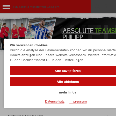
TuS Saxonia Münster von 1883 e.V.
Wir verwenden Cookies
Durch die Analyse der Besucherdaten können wir dir personalisierte
Inhalte anzeigen und unsere Website verbessern. Weitere Informati
zu den Cookies findest Du in den Einstellungen.
Herzlich Willkommen im Teamshop TuS
Alle akzeptieren
Saxonia Münster von 1883 e.V.
Alle ablehnen
mehr Infos
Nachhaltig
Farbe
Datenschutz
Impressum