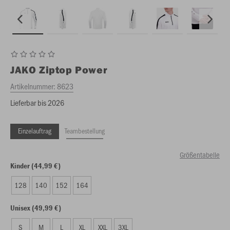
JAKO
Ziptop Power
Artikelnummer:
8623
Lieferbar bis 2026
Einzelauftrag
Teambestellung
Größentabelle
Kinder (44,99 €)
128
140
152
164
Unisex (49,99 €)
S
M
L
XL
XXL
3XL