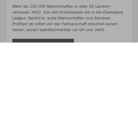
Mehr als 100.000 Mannschaften in über 50 Ländern
vertrauen JAKO. Von den Kreisklassen bis in die Champions
League. Bambinis, erste Mannschaften und Senioren.
Profitiert ab sofort von der Partnerschaft zwischen eurem
Verein, eurem Sportfachhändler vor Ort und JAKO.
MEHR LESEN
Über JAKO
Aus der Garage zum führenden Teamsport-Ausrüster. Die