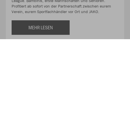
League. Bambinis, erste Mannschaften und Senioren.
Profitiert ab sofort von der Partnerschaft zwischen eurem
Verein, eurem Sportfachhändler vor Ort und JAKO.
MEHR LESEN
Über JAKO
Aus der Garage zum führenden Teamsport-Ausrüster. Die
Erfolgsgeschichte von JAKO beginnt 1989 und dauert bis
heute an. Seit der Gründung ist es das Ziel von JAKO, der
optimale Partner für alle Teams zu sein. In Deutschland,