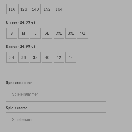
116
128
140
152
164
Unisex (24,99 €)
S
M
L
XL
XXL
3XL
4XL
Damen (24,99 €)
34
36
38
40
42
44
Spielernummer
Spielername