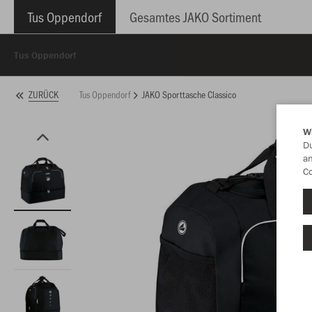
Tus Oppendorf
Gesamtes JAKO Sortiment
Tus Oppendorf
Tus Oppendorf
JAKO Sporttasche Classico
ZURÜCK
W
Du
an
Co