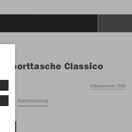
O
Sporttasche Classico
ch
Artikelnummer:
2050
ftrag
Teambestellung
 88 Liter)