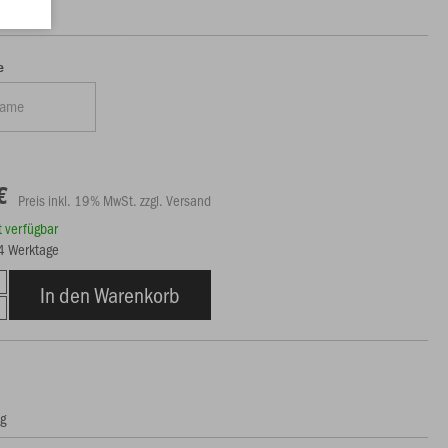
e
€
Preis inkl. 19% MwSt. zzgl. Versand
rt verfügbar
14 Werktage
In den Warenkorb
ng