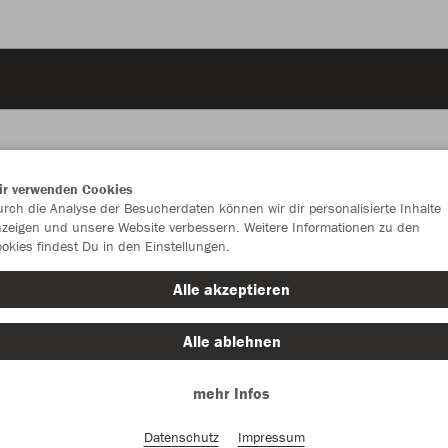
ir verwenden Cookies
rch die Analyse der Besucherdaten können wir dir personalisierte Inhalte
JAK
zeigen und unsere Website verbessern. Weitere Informationen zu den
okies findest Du in den Einstellungen.
mit Bodenfa
Alle akzeptieren
Einzelau
Alle ablehnen
Größe
mehr Infos
Senior (ca.
Datenschutz
Impressum