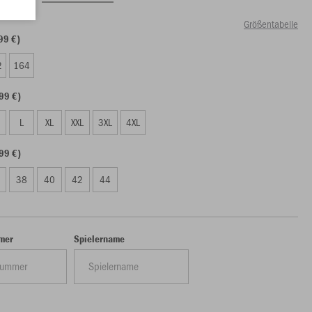
Größentabelle
99 €)
2
164
99 €)
L
XL
XXL
3XL
4XL
99 €)
38
40
42
44
mer
Spielername