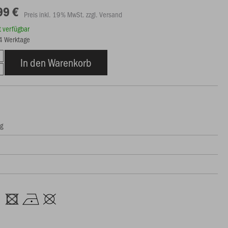
99 €
Preis inkl. 19% MwSt. zzgl. Versand
rt verfügbar
14 Werktage
In den Warenkorb
ng