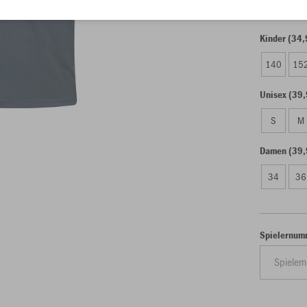
Kinder (34,
140
15
Unisex (39,
S
M
Damen (39,
34
36
Spielernum